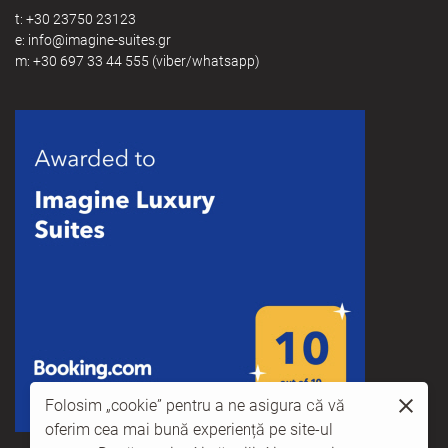
t:
+30 23750 23123
e:
@
m:
+30 697 33 44 555
(viber/whatsapp)
Folosim „cookie” pentru a ne asigura că vă
oferim cea mai bună experiență pe site-ul