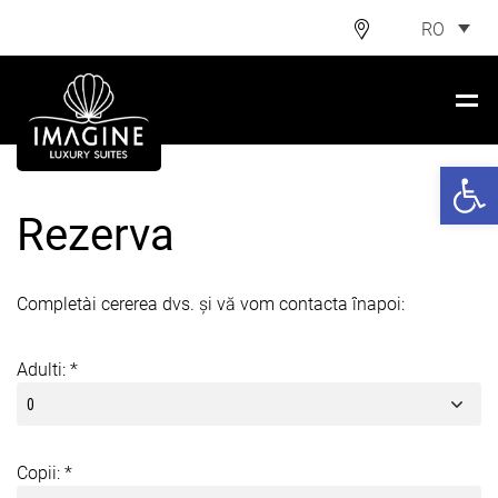
RO
Deschide ba
Rezerva
Completați cererea dvs. și vă vom contacta înapoi:
Adulti: *
Copii: *