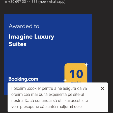
m:
+30 697 33 44 555
(viber/whatsapp)
Folosim „cookie” pentru a ne asigura că vă
oferim cea mai bună experiență pe site-ul
nostru. Dacă continuați să utilizați acest site
vom presupune că sunteți mulțumit de el.