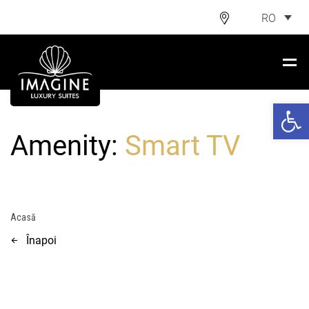
RO
Deschide ba
Amenity:
Smart TV
Acasă
Înapoi