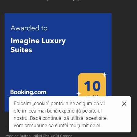
Folosim „cookie” pentru a ne asigura că vă
oferim cea mai bună experiență pe site-ul
nostru. Dacă continuați să utilizați acest site
vom presupune că sunteți mulțumit de el.
Imagine Suites | Nikiti Chalkidiki Greece