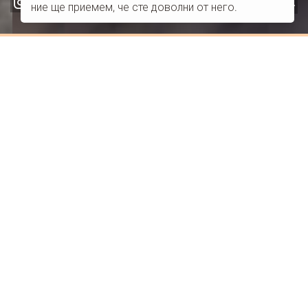
02
ние ще приемем, че сте доволни от него.
01
03
04
FAB
base-
FA-
icon-
YOUTUBE
instagram
Комфорт и дизайн
Щастливи дни, тихи нощи, релаксираща среда.
Настаняване
Imagine Suites са луксозни стаи за настанение в Никити ,
които ви обещават приятен и незабравим престой.
Всички стаи са в чисто нова сграда с чисто ново
оборудване и създадени да обслужват най-доброто за