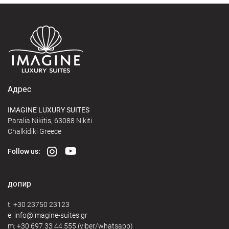
Адрес
IMAGINE LUXURY SUITES
Paralia Nikitis, 63088 Nikiti
Chalkidiki Greece
Follow us:
допир
t:
+30 23750 23123
e:
@
m:
+30 697 33 44 555
(viber/whatsapp)