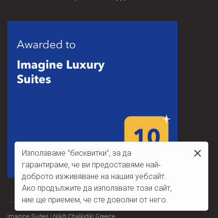
Използваме "бисквитки", за да
гарантираме, че ви предоставяме най-
доброто изживяване на нашия уебсайт.
Ако продължите да използвате този сайт,
ние ще приемем, че сте доволни от него.
Imagine Suites | Nikiti Chalkidiki Greece