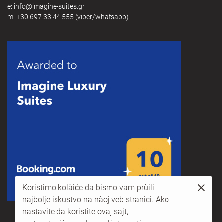
e:
@
m:
+30 697 33 44 555
(viber/whatsapp)
Koristimo kolačiće da bismo vam pružili
najbolje iskustvo na našoj veb stranici. Ako
nastavite da koristite ovaj sajt,