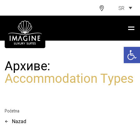
SR
Open 
Архиве:
Accommodation Types
Početna
Nazad