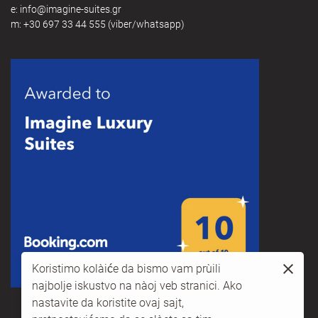
e:
@
m:
+30 697 33 44 555
(viber/whatsapp)
Koristimo kolačiće da bismo vam pružili
najbolje iskustvo na našoj veb stranici. Ako
nastavite da koristite ovaj sajt,