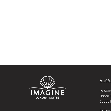
Διεύθ
IMAGIN
Παραλί
63088 
Follow 