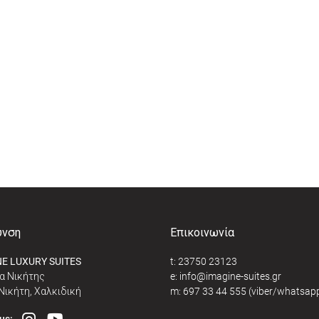
υνση
Επικοινωνία
E LUXURY SUITES
t:
23750 23123
α Νικήτης
e:
@
Νικήτη, Χαλκιδική
m:
697 33 44 555
(viber/whatsap
us: