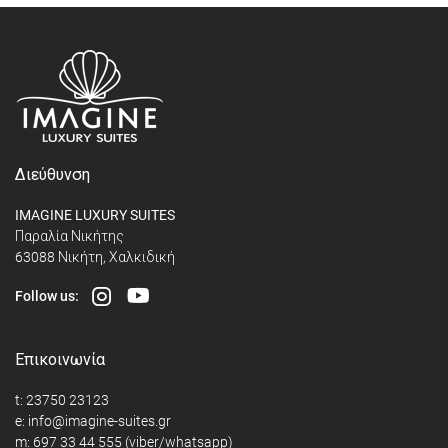
Διεύθυνση
IMAGINE LUXURY SUITES
Παραλία Νικήτης
63088 Νικήτη, Χαλκιδική
Follow us:
Επικοινωνία
t:
23750 23123
e:
@
m:
697 33 44 555
(viber/whatsapp)