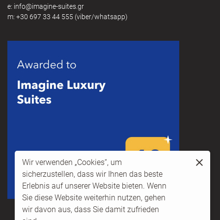
e:
@
m:
+30 697 33 44 555
(viber/whatsapp)
Wir verwenden „Cookies“, um
sicherzustellen, dass wir Ihnen das beste
Erlebnis auf unserer Website bieten. Wenn
Sie diese Website weiterhin nutzen, gehen
wir davon aus, dass Sie damit zufrieden